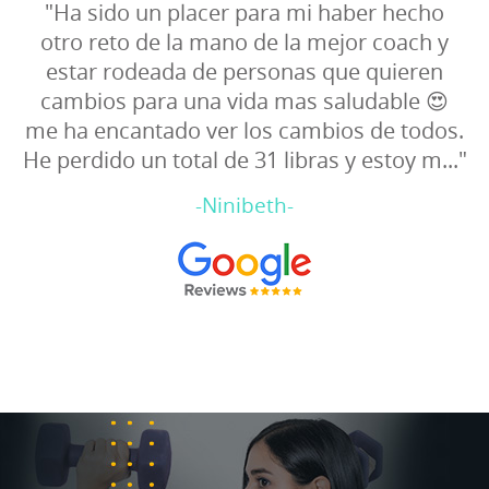
"Quería contarte que ya he logrado bajar
15kg, me siento súper bien, estoy
impactada de lo que he podido lograr
gracias a ti 💖
"
-Fabiola Marquez-