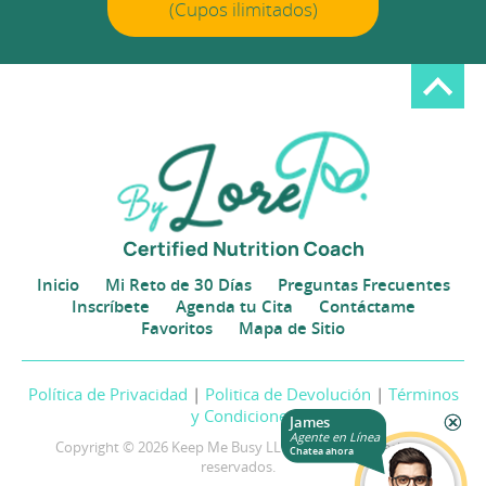
(Cupos ilimitados)
Inicio
Mi Reto de 30 Días
Preguntas Frecuentes
Inscríbete
Agenda tu Cita
Contáctame
Favoritos
Mapa de Sitio
Política de Privacidad
|
Politica de Devolución
|
Términos
y Condiciones
James
Agente en Línea
Copyright © 2026 Keep Me Busy LLC. Todos los derechos
Chatea ahora
reservados.